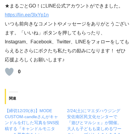
★まるごとGO！にLINE公式アカウントができました。
https://lin.ee/3IxYp1
n
いつも前向きなコメントやメッセージをありがとうござい
ます。「いいね」ボタンを押してもらったり、
Instagram、Facebook、Twitter、LINEをフォローをしても
らえるとさらにボクたち私たちの励みになります！ ぜひ
応援よろしくお願いします♪
0
関連
【締切12/20(水)】MODE
2/24(土)にマエダハウジング
CUSTOM-candleさんがキャ
安佐南区民文化センターで
ンドルを灯した写真をSNS投
『遊びとマルシェ』が開催。
稿する『キャンドルモニタ
大人も子どもも楽しめるワー