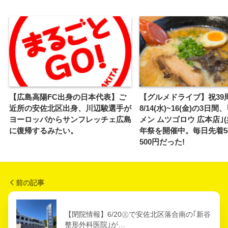
【広島高陽FC出身の日本代表】ご
【グルメドライブ】祝39
近所の安佐北区出身、川辺駿選手が
8/14(水)~16(金)の3日
ヨーロッパからサンフレッチェ広島
メン ムツゴロウ 広本店｣(
に復帰するみたい。
年祭を開催中。毎日先着5
500円だった!
前の記事
【閉院情報】6/20㊏で安佐北区落合南の｢新谷
整形外科医院｣が…