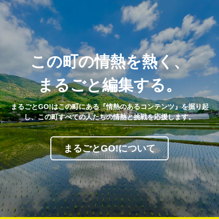
この町の情熱を熱く、
まるごと編集する。
まるごとGO!はこの町にある『情熱のあるコンテンツ』を掘り起
し、この町すべての人たちの情熱と挑戦を応援します。
まるごとGO!について