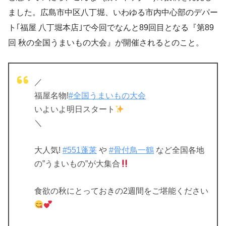
ました。広島市中区八丁堀、いわゆる市内中心部のデパー
ト｢福屋 八丁堀本店｣で今回でなんと89回目となる『第89
回 秋の全国うまいもの大会』が開催されるとのこと。
／
福屋名物!
#全国うまいもの大会
いよいよ明日スタート
＼
大人気!
#551蓬莱
や
#骨付鳥一鶴
など全国各地
の”うまいもの”が大集合
食欲の秋にとっておきの2週間をご堪能ください