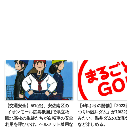
【交通安全】5/1(金)、安佐南区の
【4年ぶりの開催】｢202
｢イオンモール広島祇園｣で県立祇
つりin温井ダム」が10/22
園北高校の生徒たちが自転車の安全
みたい。温井ダムの放流
利用を呼びかけ。ヘルメット着用な
など楽しめる。