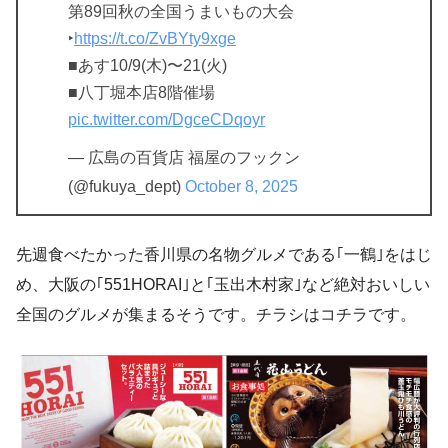
第89回秋の全国うまいもの大会
‣
https://t.co/ZvBYty9xge
■あす10/9(木)〜21(火)
■八丁堀本店8階催場
pic.twitter.com/DgceCDqoyr
— 広島の百貨店 福屋のフックン
(@fukuya_dept)
October 8, 2025
先週食べたかった香川県の名物グルメである｢一鶴｣をはじ
め、大阪の｢551HORAI｣と｢玉出木村家｣など絶対おいしい
全国のグルメが集まるそうです。チラシはコチラです。