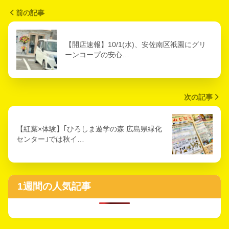
前の記事
【開店速報】10/1(水)、安佐南区祇園にグリ
ーンコープの安心…
次の記事
【紅葉×体験】｢ひろしま遊学の森 広島県緑化
センター｣では秋イ…
1週間の人気記事