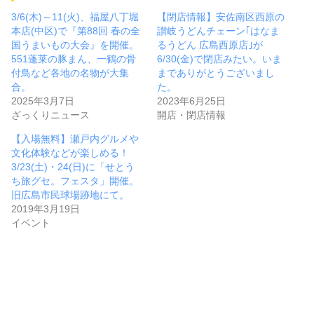
3/6(木)～11(火)、福屋八丁堀
【閉店情報】安佐南区西原の
本店(中区)で『第88回 春の全
讃岐うどんチェーン｢はなま
国うまいもの大会』を開催。
るうどん 広島西原店｣が
551蓬莱の豚まん、一鶴の骨
6/30(金)で閉店みたい。いま
付鳥など各地の名物が大集
までありがとうございまし
合。
た。
2025年3月7日
2023年6月25日
ざっくりニュース
開店・閉店情報
【入場無料】瀬戸内グルメや
文化体験などが楽しめる！
3/23(土)・24(日)に「せとう
ち旅グセ。フェスタ」開催。
旧広島市民球場跡地にて。
2019年3月19日
イベント