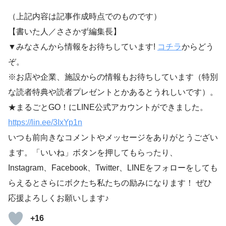
（上記内容は記事作成時点でのものです）
【書いた人／ささかず編集長】
▼みなさんから情報をお待ちしています!
コチラ
からどう
ぞ。
※お店や企業、施設からの情報もお待ちしています（特別
な読者特典や読者プレゼントとかあるとうれしいです）。
★まるごとGO！にLINE公式アカウントができました。
https://lin.ee/3IxYp1
n
いつも前向きなコメントやメッセージをありがとうござい
ます。「いいね」ボタンを押してもらったり、
Instagram、Facebook、Twitter、LINEをフォローをしても
らえるとさらにボクたち私たちの励みになります！ ぜひ
応援よろしくお願いします♪
+16