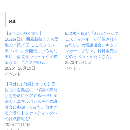
関連
【5年ぶり熱く復活】
5/3(水・祝)に「わんにゃんフ
10/26(日)、西風新都こころ団
ェスティバル」が開催される
地で『第19回 こころフェス
みたい。犬猫譲渡会、キッチ
ティバル』が開催。いろんな
ンカー、フリマ、雑貨販売な
出店、仮装ランウェイや犬猫
どのイベントがたくさん。
譲渡会、ギネス挑戦も。
2023年5月1日
2025年10月19日
イベント
イベント
【意外に(!?)楽しかった】安
佐北区を拠点に、保護犬猫た
ちを懸命にケアする一般社団
法人アニマルパレス主催の譲
渡会に参加してみた。熱すぎ
るクラウドファンディングへ
の挑戦情報も!
2025年1月4日