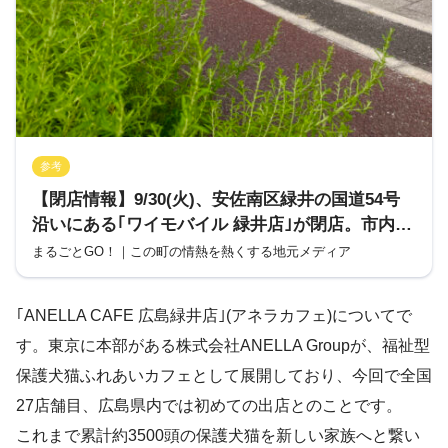
参考
【閉店情報】9/30(火)、安佐南区緑井の国道54号
沿いにある｢ワイモバイル 緑井店｣が閉店。市内唯
一のワイモバ単独店(たぶん!?)。いままでありが
まるごとGO！｜この町の情熱を熱くする地元メディア
とうございました。
｢ANELLA CAFE 広島緑井店｣(アネラカフェ)についてで
す。東京に本部がある株式会社ANELLA Groupが、福祉型
保護犬猫ふれあいカフェとして展開しており、今回で全国
27店舗目、広島県内では初めての出店とのことです。
これまで累計約3500頭の保護犬猫を新しい家族へと繋い