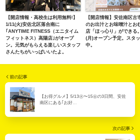
【開店情報・高校生は利用無料!】
【開店情報】安佐南区古
1/11(火)安佐北区落合南に
のお出汁とお味噌汁とお
｢ANYTIME FITNESS（エニタイム
店「ほっ心り」ができる。
フィットネス）高陽店｣がオープ
(月)オープン予定。スタ
ン。元気がもらえる楽しいスタッフ
中。
さんたちがいっぱいいたよ。
前の記事
【お得グルメ】5/13㊌〜15㊎の3日間、安佐
南区にある｢お好…
次の記事