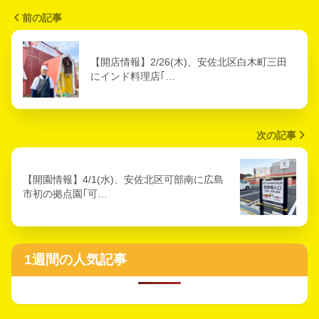
前の記事
【開店情報】2/26(木)、安佐北区白木町三田
にインド料理店｢…
次の記事
【開園情報】4/1(水)、安佐北区可部南に広島
市初の拠点園｢可…
1週間の人気記事