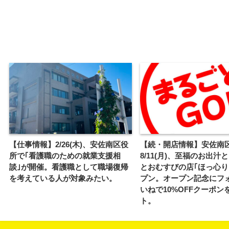
【仕事情報】2/26(木)、安佐南区役
【続・開店情報】安佐南
所で｢看護職のための就業支援相
8/11(月)、至福のお出汁
談｣が開催。看護職として職場復帰
とおむすびの店｢ほっ心り
を考えている人が対象みたい。
プン。オープン記念にフ
いねで10%OFFクーポン
ト。