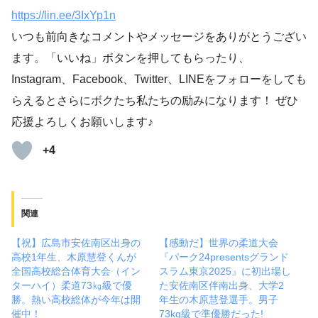
https://lin.ee/3IxYp1
n
いつも前向きなコメントやメッセージをありがとうござい
ます。「いいね」ボタンを押してもらったり、
Instagram、Facebook、Twitter、LINEをフォローをしても
らえるとさらにボクたち私たちの励みになります！ ぜひ
応援よろしくお願いします♪
+4
関連
【祝】広島市安佐南区出身の
【感動だ】世界の柔道大会
高校1年生、木原慧登くんが
『パーク24presentsグランド
全国高校総合体育大会（イン
スラム東京2025』に初出場し
ターハイ）柔道73㎏級で優
た安佐南区伴南出身、大学2
勝。熱い高校総体が今年は開
年生の木原慧登選手。男子
催中！
73kg級で準優勝だった!