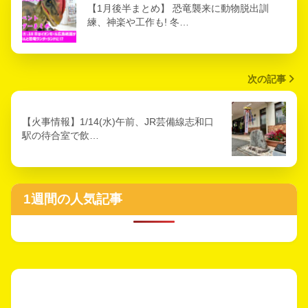
【1月後半まとめ】 恐竜襲来に動物脱出訓
練、神楽や工作も! 冬…
次の記事
【火事情報】1/14(水)午前、JR芸備線志和口
駅の待合室で飲…
1週間の人気記事