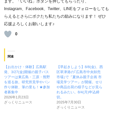
ます。「いいね」ボタンを押してもらったり、
Instagram、Facebook、Twitter、LINEをフォローをしても
らえるとさらにボクたち私たちの励みになります！ ぜひ
応援よろしくお願いします♪
0
関連
【お出かけ・体験】広島駅
【早起きしよう】8/8(金)、西
発、3/27(金)開催の親子バス
区草津港の｢広島市中央卸売
ツアーは東広島・三原・熊野
市場｣で『夏休み親子企画 市
を巡る旅。研究所見学やパン
場見学ツアー』が開催。せり
作り体験、筆の里も！★参加
や商品出荷の様子などが見ら
者募集中
れるみたい。8/4(月)申込締
2026年1月23日
切。
ざっくりニュース
2025年7月30日
ざっくりニュース