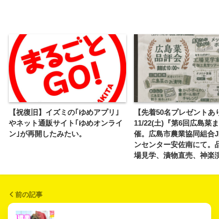
【祝復旧】イズミの｢ゆめアプリ｣
【先着50名プレゼントあ
やネット通販サイト｢ゆめオンライ
11/22(土)『第6回広島
ン｣が再開したみたい。
催。広島市農業協同組合J
ンセンター安佐南にて。
場見学、漬物直売、神楽
前の記事