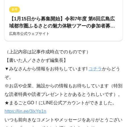
参考
【1月15日から募集開始】令和7年度 第6回広島広
域都市圏ふるさとの魅力体験ツアーの参加者募
集！｜広島市公式ウェブサイト
広島市公式ウェブサイト
（上記内容は記事作成時点でのものです）
【書いた人／ささかず編集長】
▼みなさんから情報をお待ちしています!
コチラ
からどう
ぞ。
※お店や企業、施設からの情報もお待ちしています（特別
な読者特典や読者プレゼントとかあるとうれしいです）。
★まるごとGO！にLINE公式アカウントができました。
https://lin.ee/3IxYp1
n
いつも前向きなコメントやメッセージをありがとうござい