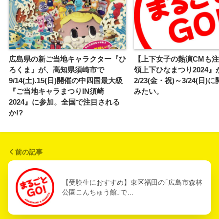
広島県の新ご当地キャラクター『ひ
【上下女子の熱演CMも
ろくま』が、高知県須崎市で
領上下ひなまつり2024』
9/14(土).15(日)開催の中四国最大級
2/23(金・祝)～3/24(日
『ご当地キャラまつりIN須崎
みたい。
2024』に参加。全国で注目される
か!?
前の記事
【受験生におすすめ】東区福田の｢広島市森林
公園こんちゅう館｣で…