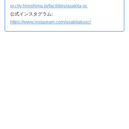
or.city.hiroshima.jp/facilities/asakita-sc
公式インスタグラム:
https://www.instagram.com/asakitakusc/