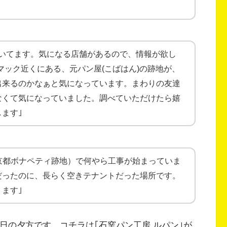
だいてます。気になる店舗があるので、情報が欲し
マック近くにある、元パン屋(こばはん)の跡地が、
出来るのかなぁと気になっています。まわりの友達
なくて気になっていました。調べていただけたら嬉
ます｣
2（京都ボナペティ跡地）で何やら工事が始まっていま
だったのに、長らく空きテナントだった場所です。
ます｣
晦日の夕方です。コチラは｢石窯パン工房 ルパン｣が