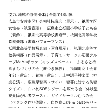
協力: 地域の協働団体は全部で18団体
広島市安佐南区社会福祉協議会（展示）、祇園学区
女性会（祇園音頭）、広島市立祇園小学校子ども会
（装飾）、祇園北高等学校書道部、祇園北高等学校
吹奏楽部（書道パフォーマンス）、
祇園北高等学校写真部（写真展示）、祇園北高等学
校美術部（作品展示）、子育て・サークル応援グル
ープMaMaポッケ（キッズスペース）、ふるさと祇
園まちづくりの会（餅つき体験）、祇園町商工会青
年部（露店）、旬海（露店）、上中調子神楽団（神
楽公演）、広島県警察（サイバー犯罪に対する防犯
クイズ）、白い杖SOSシグナルを広める会（体験型
視覚障がい者ブース）、ガイドサークルむつみ会
（ペタンク作り体験）、自然食Café ＆ barゆらり－