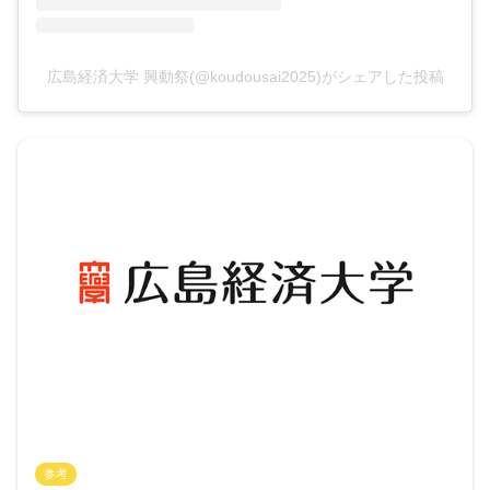
広島経済大学 興動祭(@koudousai2025)がシェアした投稿
参考