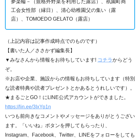
夢楽輪－（規格外野菜を利用した露店）、祇園町商
工会女性部（縁日）、清心幼稚園父の集い（露
店）、TOMOEDO GELATO（露店）
（上記内容は記事作成時点でのものです）
【書いた人／ささかず編集長】
▼みなさんから情報をお待ちしています!
コチラ
からどう
ぞ。
※お店や企業、施設からの情報もお待ちしています（特別
な読者特典や読者プレゼントとかあるとうれしいです）。
★まるごとGO！にLINE公式アカウントができました。
https://lin.ee/3IxYp1
n
いつも前向きなコメントやメッセージをありがとうござい
ます。「いいね」ボタンを押してもらったり、
Instagram、Facebook、Twitter、LINEをフォローをしても