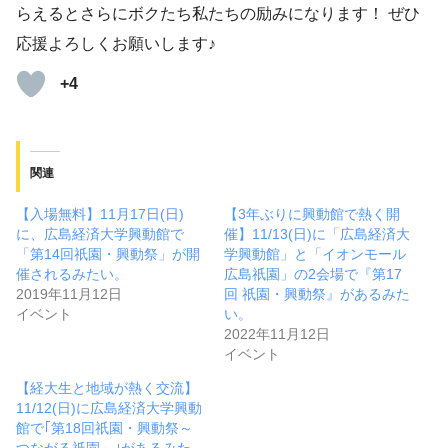
らえるとさらにボクたち私たちの励みになります！ ぜひ
応援よろしくお願いします♪
+4
関連
【入場無料】11月17日(日)
【3年ぶりに興動館で熱く開
に、広島経済大学興動館で
催】11/13(日)に「広島経済大
「第14回祇園・興動祭」が開
学興動館」と「イオンモール
催されるみたい。
広島祇園」の2会場で『第17
2019年11月12日
回 祇園・興動祭』があるみた
イベント
い。
2022年11月12日
イベント
【経大生と地域が熱く交流】
11/12(日)に広島経済大学興動
館で｢第18回祇園・興動祭～
つながる祇園～｣があるみた