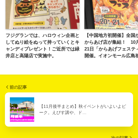
フジグランでは、ハロウィン企画と
【中国地方初開催】全国
してぬり絵をぬって持っていくとキ
からあげ店が集結！ 10月
ャンディプレゼント！ご近所では緑
21日「からあげフェステ
井店と高陽店で実施中。
開催。イオンモール広島
前の記事
【11月後半まとめ】秋イベントがいよいよピ
ーク。えびす講や、ド…
次の記事