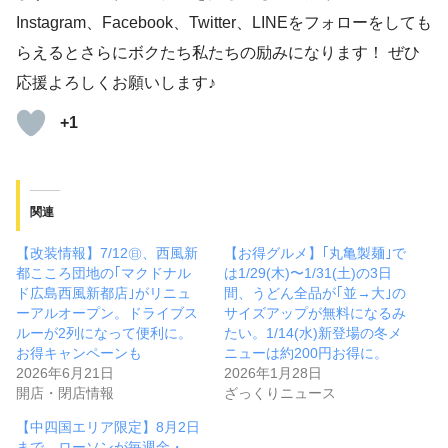
Instagram、Facebook、Twitter、LINEをフォローをしても
らえるとさらにボクたち私たちの励みになります！ ぜひ
応援よろしくお願いします♪
+1
関連
【改装情報】7/12㊐、西風新
【お得グルメ】｢丸亀製麺｣で
都こころ団地の｢マクドナル
は1/29(木)〜1/31(土)の3日
ド広島西風新都店｣がリニュ
間、うどん全品が｢並→大｣の
ーアルオープン。ドライブス
サイズアップが無料になるみ
ルーが2列になって便利に。
たい。1/14(水)新登場の冬メ
お得キャンペーンも
ニューは約200円お得に。
2026年6月21日
2026年1月28日
開店・閉店情報
ざっくりニュース
【中四国エリア限定】8月2日
まで、ローソンが毎週金・