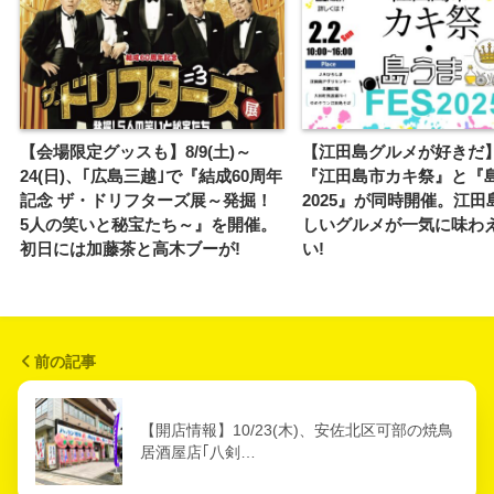
【会場限定グッスも】8/9(土)～
【江田島グルメが好きだ】2
24(日)、｢広島三越｣で『結成60周年
『江田島市カキ祭』と『島
記念 ザ・ドリフターズ展～発掘！
2025』が同時開催。江田
5人の笑いと秘宝たち～』を開催。
しいグルメが一気に味わ
初日には加藤茶と高木ブーが!
い!
前の記事
【開店情報】10/23(木)、安佐北区可部の焼鳥
居酒屋店｢八剣…