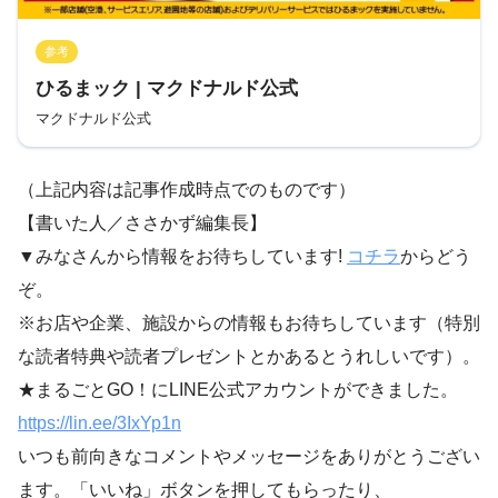
参考
ひるまック | マクドナルド公式
マクドナルド公式
（上記内容は記事作成時点でのものです）
【書いた人／ささかず編集長】
▼みなさんから情報をお待ちしています!
コチラ
からどう
ぞ。
※お店や企業、施設からの情報もお待ちしています（特別
な読者特典や読者プレゼントとかあるとうれしいです）。
★まるごとGO！にLINE公式アカウントができました。
https://lin.ee/3IxYp1
n
いつも前向きなコメントやメッセージをありがとうござい
ます。「いいね」ボタンを押してもらったり、