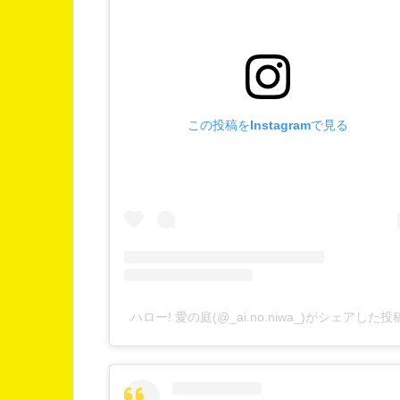
この投稿をInstagramで見る
ハロー! 愛の庭(@_ai.no.niwa_)がシェアした投