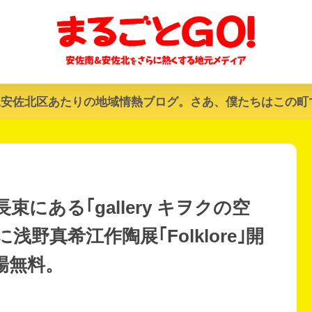
&安佐北区あたりの地域情熱ブログ。さあ、僕たちはこの町
にある｢gallery キヲクの空
日)に浅野真希江作陶展｢Folklore｣開
場無料。