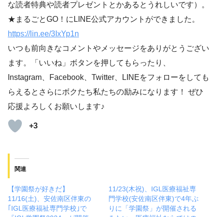
な読者特典や読者プレゼントとかあるとうれしいです）。
★まるごとGO！にLINE公式アカウントができました。
https://lin.ee/3IxYp1
n
いつも前向きなコメントやメッセージをありがとうござい
ます。「いいね」ボタンを押してもらったり、
Instagram、Facebook、Twitter、LINEをフォローをしても
らえるとさらにボクたち私たちの励みになります！ ぜひ
応援よろしくお願いします♪
+3
関連
【学園祭が好きだ】
11/23(木祝)、IGL医療福祉専
11/16(土)、安佐南区伴東の
門学校(安佐南区伴東)で4年ぶ
｢IGL医療福祉専門学校｣で
りに「学園祭」が開催される