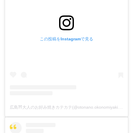
この投稿をInstagramで見る
広島⛩大人のお好み焼きカテカテ(@otonano.okonomiyaki.kate_kate)がシェアした投稿