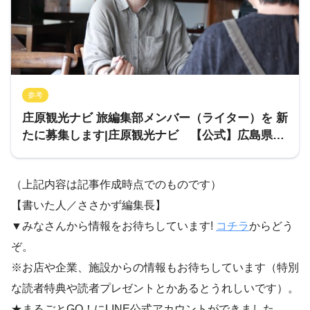
参考
庄原観光ナビ 旅編集部メンバー（ライター）を 新
たに募集します|庄原観光ナビ 【公式】広島県庄
原市観光情報サイト
（上記内容は記事作成時点でのものです）
【書いた人／ささかず編集長】
▼みなさんから情報をお待ちしています!
コチラ
からどう
ぞ。
※お店や企業、施設からの情報もお待ちしています（特別
な読者特典や読者プレゼントとかあるとうれしいです）。
★まるごとGO！にLINE公式アカウントができました。