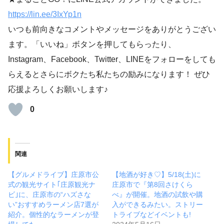
https://lin.ee/3IxYp1
n
いつも前向きなコメントやメッセージをありがとうござい
ます。「いいね」ボタンを押してもらったり、
Instagram、Facebook、Twitter、LINEをフォローをしても
らえるとさらにボクたち私たちの励みになります！ ぜひ
応援よろしくお願いします♪
0
関連
【グルメドライブ】庄原市公
【地酒が好き♡】5/18(土)に
式の観光サイト｢庄原観光ナ
庄原市で『第8回さけくら
ビ｣に、庄原市の“ハズさな
べ』が開催。地酒の試飲や購
い”おすすめラーメン店7選が
入ができるみたい。ストリー
紹介。個性的なラーメンが登
トライブなどイベントも!