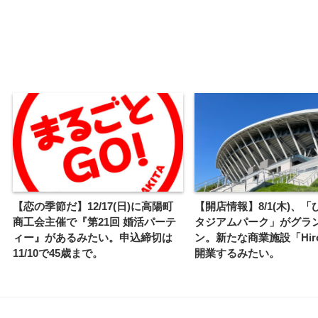
【恋の季節だ】12/17(日)に高陽町
【開店情報】8/1(木)、
商工会主催で『第21回 婚活パーテ
タジアムパーク」がグラ
ィー』があるみたい。申込締切は
ン。新たな商業施設「Hir
11/10で45歳まで。
開業するみたい。