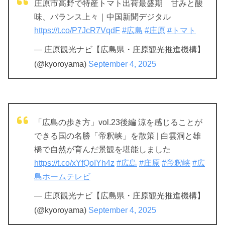
庄原市高野で特産トマト出荷最盛期 甘みと酸
味、バランス上々｜中国新聞デジタル
https://t.co/P7JcR7VqdF
#広島
#庄原
#トマト
— 庄原観光ナビ【広島県・庄原観光推進機構】
(@kyoroyama)
September 4, 2025
「広島の歩き方」vol.23後編 涼を感じることが
できる国の名勝「帝釈峡」を散策 | 白雲洞と雄
橋で自然が育んだ景観を堪能しました
https://t.co/xYfQoIYh4z
#広島
#庄原
#帝釈峡
#広
島ホームテレビ
— 庄原観光ナビ【広島県・庄原観光推進機構】
(@kyoroyama)
September 4, 2025