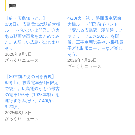
関連
【続・広島知っとこ】
4/29(火・祝)、路面電車駅前
8/3(日)、広島電鉄の駅前大橋
大橋ルート開業前イベント
ルートがいよいよ開業。迫力
『変わる広島駅・駅前通りフ
ある動画や画像をまとめてみ
ァミリーフェス2025』を開
た。★新しい広島がはじまり
催。工事車両試乗やJR乗務員
そう!
子ども制服コーナーなど楽し
2025年8月3日
そう。
ざっくりニュース
2025年4月25日
ざっくりニュース
【80年前のあの日を再現】
8/9(土)、被爆電車が1日限定
で復活。広島電鉄がもつ最古
の電車156号（1925年製）を
運行するみたい。7:40頃～
9:20頃。
2025年8月8日
ざっくりニュース