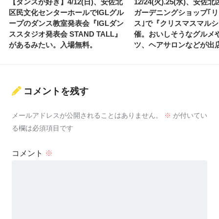
【ダンスが好き】4/12(日)、安佐北
12/24(火).25(水)、安
区民文化センターホールでIGLグル
ガーデニングショップ｢
ープのダンス教室発表会『IGLダン
ス｣で『クリスマスマル
ススタジオ発表会 STAND TALL』
催。おいしそうなグルメ
があるみたい。入場無料。
ツ、ヘアサロンなどが出
コメントを残す
メールアドレスが公開されることはありません。
※
が付いてい
る欄は必須項目です
コメント
※