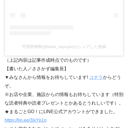
可部明神祭(@kabe_myoujin)がシェアした投稿
（上記内容は記事作成時点でのものです）
【書いた人／ささかず編集長】
▼みなさんから情報をお待ちしています!
コチラ
からどう
ぞ。
※お店や企業、施設からの情報もお待ちしています（特別
な読者特典や読者プレゼントとかあるとうれしいです）。
★まるごとGO！にLINE公式アカウントができました。
https://lin.ee/3IxYp1
n