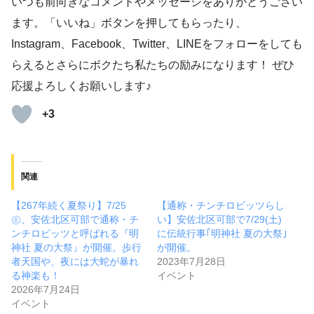
いつも前向きなコメントやメッセージをありがとうござい
ます。「いいね」ボタンを押してもらったり、
Instagram、Facebook、Twitter、LINEをフォローをしても
らえるとさらにボクたち私たちの励みになります！ ぜひ
応援よろしくお願いします♪
+3
関連
【267年続く夏祭り】7/25
【通称・チンチロビッツらし
㊏、安佐北区可部で通称・チ
い】安佐北区可部で7/29(土)
ンチロビッツと呼ばれる『明
に伝統行事｢明神社 夏の大祭｣
神社 夏の大祭』が開催。歩行
が開催。
者天国や、夜には大蛇が暴れ
2023年7月28日
る神楽も！
イベント
2026年7月24日
イベント