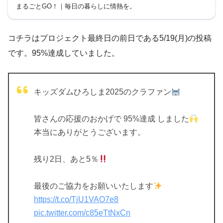
け、会社員の青木俊介さんらがクラウドファンデ
まるごとGO！｜毎日の暮らしに情熱を。
ィングに挑戦!
コチラはプロジェクト最終日の前日である5/19(月)の投稿
です。95%達成していました。
キッズダムひろしま2025のクラファン
皆さんの応援のおかげで 95%達成 しました
本当にありがとうございます。
残り2日、あと5％
最後のご協力をお願いいたします
https://t.co/TjU1VAO7e8
pic.twitter.com/c85eTtNxCn