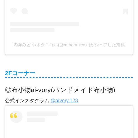
内海みどり/ボタニコル(@m.botanicole)がシェアした投稿
2Fコーナー
◎布小物ai-vory(ハンドメイド布小物)
公式インスタグラム
@aivory.123