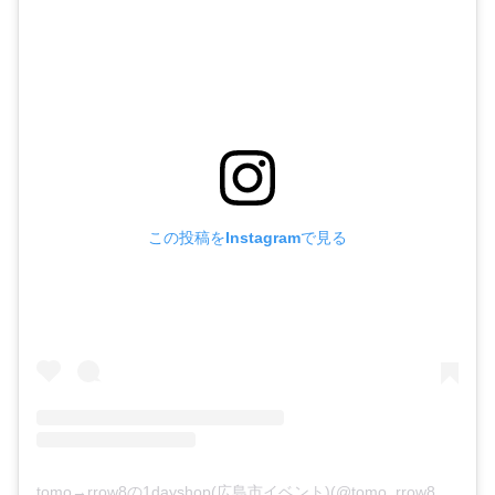
この投稿をInstagramで見る
tomo→rrow8の1dayshop(広島市イベント)(@tomo_rrow8.1day)がシェアした投稿