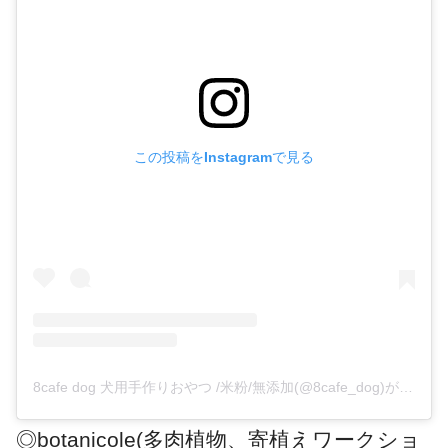
この投稿をInstagramで見る
8cafe dog 犬用手作りおやつ /米粉/無添加(@8cafe_dog)がシェアした投稿
◎botanicole(多肉植物、寄植えワークショ