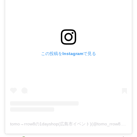
この投稿をInstagramで見る
tomo→rrow8の1dayshop(広島市イベント)(@tomo_rrow8.1day)がシェアした投稿