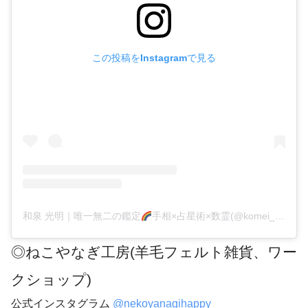
この投稿をInstagramで見る
和泉 光明｜唯一無二の鑑定
手相×占星術×数霊(@komei_izumi)がシェアした投稿
◎ねこやなぎ工房(羊毛フェルト雑貨、ワー
クショップ)
公式インスタグラム
@nekoyanagihappy