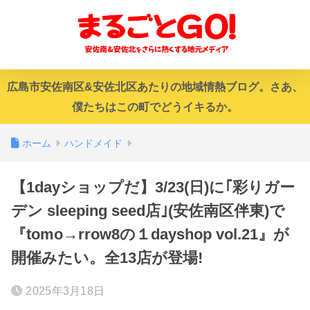
広島市安佐南区&安佐北区あたりの地域情熱ブログ。さあ、
僕たちはこの町でどうイキるか。
ホーム
ハンドメイド
【1dayショップだ】3/23(日)に｢彩りガー
デン sleeping seed店｣(安佐南区伴東)で
『tomo→rrow8の１dayshop vol.21』が
開催みたい。全13店が登場!
2025年3月18日