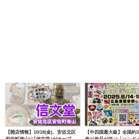
【開店情報】10/18(金)、安佐北区
【中四国最大級】全国約3
安佐町後山に｢信文堂｣がオープ
作り作品が並ぶ「ハンド