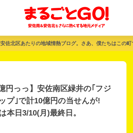
&安佐北区あたりの地域情熱ブログ。さあ、僕たちはこの町
億円っっ】安佐南区緑井の｢フジ
プ｣で計10億円の当せんが!
日3/10(月)最終日。