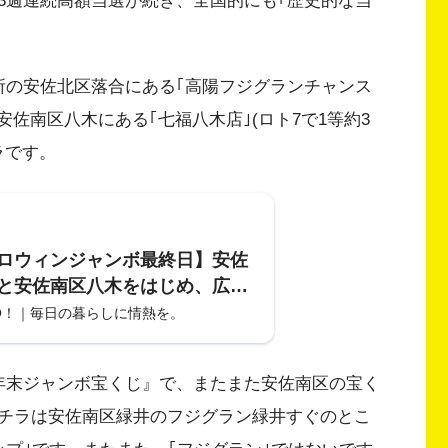
3週連続高額当選が続き、全国的にも｢歴史的な当
所の安佐北区落合にある｢高陽フジグランチャンス
と、安佐南区八木にある｢七福八木店｣(ロト7で1等約3
ラです。
ロウィンジャンボ最終日】安佐
と安佐南区八木をはじめ、広島
くじ売り場で高額当選が3週連
O！｜毎日の暮らしに情熱を。
それがカープ大失速の原因か!?
年 年末ジャンボ宝くじ』で、またまた安佐南区の宝く
チラは安佐南区緑井のフジグラン緑井すぐのとこ