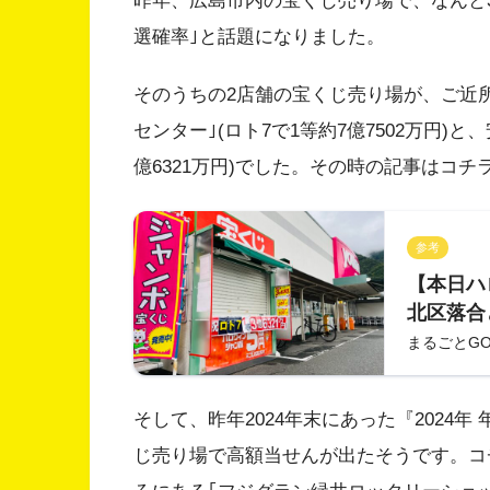
昨年、広島市内の宝くじ売り場で、なんと
選確率｣と話題になりました。
そのうちの2店舗の宝くじ売り場が、ご近
センター｣(ロト7で1等約7億7502万円)
億6321万円)でした。その時の記事はコチ
参考
【本日ハ
北区落合
市内の宝
まるごとG
続。が、
そして、昨年2024年末にあった『2024
じ売り場で高額当せんが出たそうです。コ