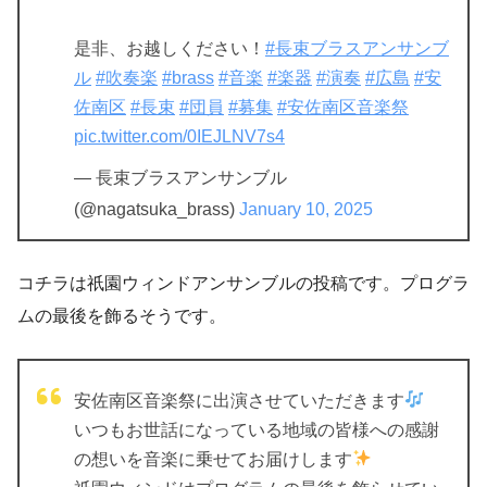
是非、お越しください！
#長束ブラスアンサンブ
ル
#吹奏楽
#brass
#音楽
#楽器
#演奏
#広島
#安
佐南区
#長束
#団員
#募集
#安佐南区音楽祭
pic.twitter.com/0IEJLNV7s4
— 長束ブラスアンサンブル
(@nagatsuka_brass)
January 10, 2025
コチラは祇園ウィンドアンサンブルの投稿です。プログラ
ムの最後を飾るそうです。
安佐南区音楽祭に出演させていただきます
いつもお世話になっている地域の皆様への感謝
の想いを音楽に乗せてお届けします