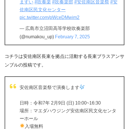
ますい
#吹奏楽
#吹奏楽部
#安佐南区音楽祭
#安
佐南区民文化センター
pic.twitter.com/pWceDMwim2
— 広島市立沼田高等学校吹奏楽部
(@numakou_up)
February 7, 2025
コチラは安佐南区長束を拠点に活動する長束ブラスアンサ
ンブルの投稿です。
安佐南区音楽祭で演奏します
日時：令和7年 2月9日 (日) 10:00~16:30
場所：マエダハウジング安佐南区民文化センタ
ーホール
入場無料