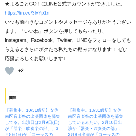
★まるごとGO！にLINE公式アカウントができました。
https://lin.ee/3IxYp1
n
いつも前向きなコメントやメッセージをありがとうござい
ます。「いいね」ボタンを押してもらったり、
Instagram、Facebook、Twitter、LINEをフォローをしても
らえるとさらにボクたち私たちの励みになります！ ぜひ
応援よろしくお願いします♪
+2
関連
【募集中。10/31締切】安佐
【募集中。10/31締切】安佐
南区音楽祭の出演団体を募集
南区音楽祭の出演団体を募集
してる。出演日は2月9日(日)
しているみたい。2月10日出
が「器楽・吹奏楽の部」、3
演が「器楽・吹奏楽の部」、
月8日(日)が「コーラスの
3月9日出演が「コーラスの