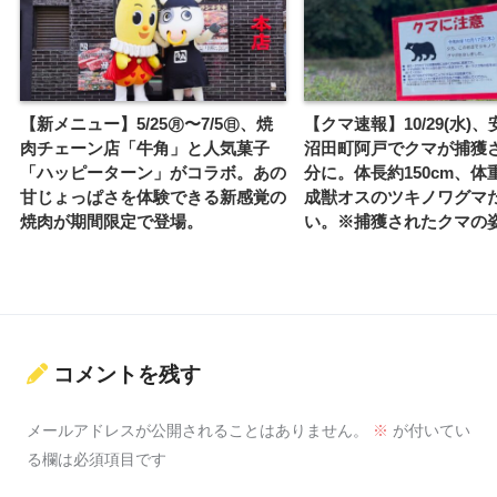
【新メニュー】5/25㊊〜7/5㊐、焼
【クマ速報】10/29(水)
肉チェーン店「牛角」と人気菓子
沼田町阿戸でクマが捕獲
「ハッピーターン」がコラボ。あの
分に。体長約150cm、体重
甘じょっぱさを体験できる新感覚の
成獣オスのツキノワグマ
焼肉が期間限定で登場。
い。※捕獲されたクマの姿
コメントを残す
メールアドレスが公開されることはありません。
※
が付いてい
る欄は必須項目です