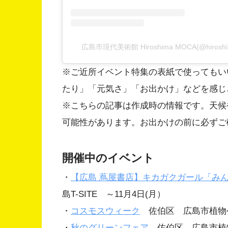
広島市現代美術館 Hiroshima MOCA(@hiro
※ご近所イベント特集の表紙で使ってもい
たり」「元気さ」「お出かけ」などを感じ
※こちらの記事は作成時の情報です。天候
可能性があります。お出かけの前に必ずご
開催中のイベント
・
【広島 蔦屋書店】キカガクガール「み
島T-SITE ～11月4日(月）
・
コスモスウィーク
佐伯区 広島市植物公
・
秋のグリーンフェア
佐伯区 広島市植物