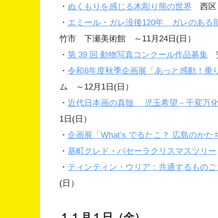
・
ぬくもりを感じる木彫り熊の世界
西区 広
・
エミール・ガレ没後120年 ガレのあ
竹市 下瀬美術館 ～11月24日(日）
・
第 39 回 動物写真コンクール作品募集
安
・
令和6年度秋季企画展「あっと感動！乗
ム ～12月1日(日）
・
近代日本画の真髄 児玉希望－千変万
1日(日）
・
企画展「What’s でるたこ？ 広島のか
・
基町クレド・パセーラクリスマスツリー
・
ティンティン・ウリア：共通するものご
(日）
１１月１日（金）