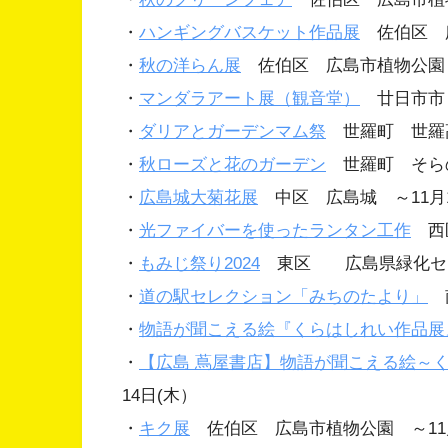
・
ハンギングバスケット作品展
佐伯区 広
・
秋の洋らん展
佐伯区 広島市植物公園 
・
マンダラアート展（観音堂）
廿日市市 
・
ダリアとガーデンマム祭
世羅町 世羅高
・
秋ローズと花のガーデン
世羅町 そらの
・
広島城大菊花展
中区 広島城 ～11月1
・
光ファイバーを使ったランタン工作
西区
・
もみじ祭り2024
東区 広島県緑化センタ
・
道の駅セレクション「みちのたより」
南
・
物語が聞こえる絵『くらはしれい作品展
・
【広島 蔦屋書店】物語が聞こえる絵～
14日(木）
・
キク展
佐伯区 広島市植物公園 ～11月