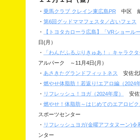
・
乗馬クラブ クレイン東広島PR
中区 紙
・
第6回グッドママフェスタ／占いフェス
・
【トヨタカローラ広島】「VRショール
日(月）
・
「わんだふるぷりきゅあ！」キャラクタ
アルパーク ～11月4日(月）
・
あさきたグランドフィットネス
安佐北区
・
燃やせ体脂肪！若返り!エアロ編（2024
・
リフレッシュ！ヨガ（2024年度）
安佐
・
燃やせ！体脂肪～はじめてのエアロビク
スポーツセンター
・
リフレッシュヨガ(金曜アフタヌーン)令
ンター