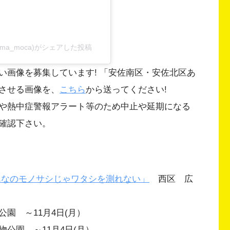
shima_moca)がシェアした投稿
い画像を募集しています! 「安佐南区・安佐北区あ
させる画像を、
こちら
から送ってください!
や熱中症警報アラート等のため中止や延期になる
確認下さい。
んなのモノサシじゃワタシを測れない」
西区 広
園 ～11月4日(月）
公園 ～11月4日(月）