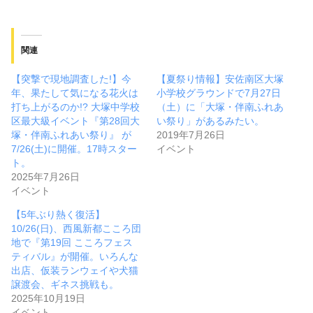
関連
【突撃で現地調査した!】今
【夏祭り情報】安佐南区大塚
年、果たして気になる花火は
小学校グラウンドで7月27日
打ち上がるのか!? 大塚中学校
（土）に「大塚・伴南ふれあ
区最大級イベント『第28回大
い祭り」があるみたい。
塚・伴南ふれあい祭り』 が
2019年7月26日
7/26(土)に開催。17時スター
イベント
ト。
2025年7月26日
イベント
【5年ぶり熱く復活】
10/26(日)、西風新都こころ団
地で『第19回 こころフェス
ティバル』が開催。いろんな
出店、仮装ランウェイや犬猫
譲渡会、ギネス挑戦も。
2025年10月19日
イベント