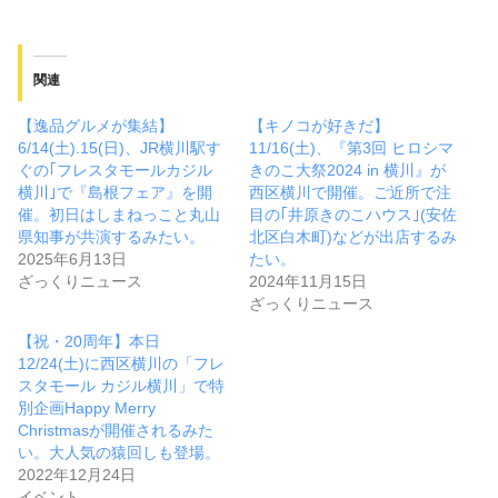
関連
【逸品グルメが集結】
【キノコが好きだ】
6/14(土).15(日)、JR横川駅す
11/16(土)、『第3回 ヒロシマ
ぐの｢フレスタモールカジル
きのこ大祭2024 in 横川』が
横川｣で『島根フェア』を開
西区横川で開催。ご近所で注
催。初日はしまねっこと丸山
目の｢井原きのこハウス｣(安佐
県知事が共演するみたい。
北区白木町)などが出店するみ
2025年6月13日
たい。
ざっくりニュース
2024年11月15日
ざっくりニュース
【祝・20周年】本日
12/24(土)に西区横川の「フレ
スタモール カジル横川」で特
別企画Happy Merry
Christmasが開催されるみた
い。大人気の猿回しも登場。
2022年12月24日
イベント