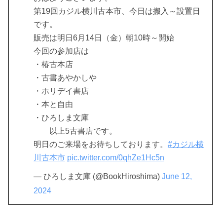
第19回カジル横川古本市、今日は搬入～設置日
です。
販売は明日6月14日（金）朝10時～開始
今回の参加店は
・椿古本店
・古書あやかしや
・ホリデイ書店
・本と自由
・ひろしま文庫
以上5古書店です。
明日のご来場をお待ちしております。
#カジル横
川古本市
pic.twitter.com/0qhZe1Hc5n
— ひろしま文庫 (@BookHiroshima)
June 12,
2024