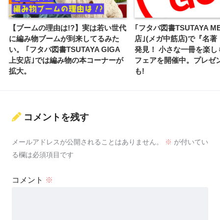
【ブームの理由は!?】実は若い世代
｢フタバ図書TSUTAYA M
に編み物ブームが到来してるみた
店｣(メガ中筋店)で『名
い。 ｢フタバ図書TSUTAYA GIGA
発見！ 小さな一冊を楽し
上安店｣では編み物の本コーナーが
フェアを開催中。プレゼ
拡大。
も!
コメントを残す
メールアドレスが公開されることはありません。
※
が付いてい
る欄は必須項目です
コメント
※