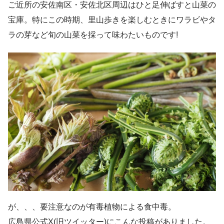
ご近所の安佐南区・安佐北区周辺はひと足伸ばすと山菜の
宝庫。特にこの時期、里山歩きを楽しむときにワラビやタ
ラの芽など旬の山菜を採って味わたいものです!
が、、、要注意なのが有毒植物による食中毒。
広島県公式X(旧ツイッター)にこんな投稿がありました。