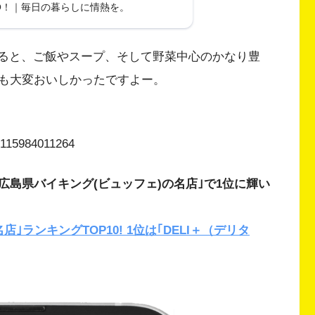
いままでありがとうございまし
O！｜毎日の暮らしに情熱を。
文すると、ご飯やスープ、そして野菜中心のかなり豊
も大変おいしかったですよー。
23115984011264
隊 広島県バイキング(ビュッフェ)の名店｣で1位に輝い
ランキングTOP10! 1位は｢DELI＋（デリタ