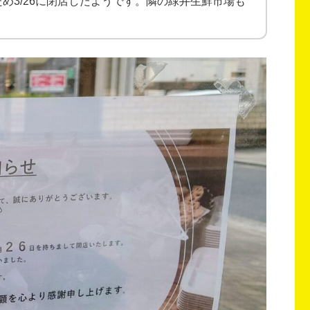
め3/26に閉店したようです。隣の緑井生鮮市場も
。