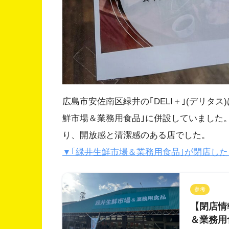
広島市安佐南区緑井の｢DELI＋｣(デリタス)
鮮市場＆業務用食品｣に併設していました
り、開放感と清潔感のある店でした。
▼｢緑井生鮮市場＆業務用食品｣が閉店し
参考
【閉店情報
＆業務用