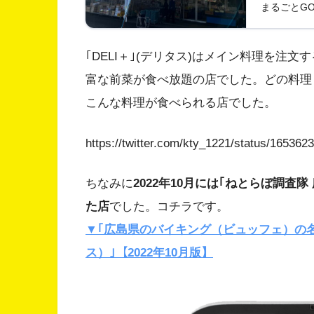
みたい。
まるごとG
た。
｢DELI＋｣(デリタス)はメイン料理を注
富な前菜が食べ放題の店でした。どの料理
こんな料理が食べられる店でした。
https://twitter.com/kty_1221/status/16536
ちなみに
2022年10月には｢ねとらぼ調査
た店
でした。コチラです。
▼｢広島県のバイキング（ビュッフェ）の名店｣
ス）｣【2022年10月版】