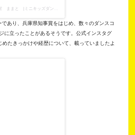
広島市安佐南区 0歳〜のはじめての習いごと教室 ままと |ミニキッズダンス|キッズダンス|ママダンス|ベビーサイン|(@mamato_lesson)がシェアした投稿
サーであり、兵庫県知事賞をはじめ、数々のダンスコ
ジに立ったことがあるそうです。公式インスタグ
じめたきっかけや経歴について、載っていましたよ