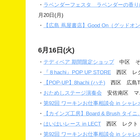
・
ラベンダーフェスタ ラベンダーの香り
月20日(月)
・
【広島 蔦屋書店】Good On（グッドオ
6月16日(火)
・
テディベア 期間限定ショップ
中区 そご
・
『８hachi』POP UP STORE
西区 レクト
・
【POP-UP】8hachi (ハチ)
西区 広島T-S
・
おためしステージ演奏会
安佐南区 マ
・
第92回 ワーキンお仕事相談会 in シャレ
・
【カインズ工房】Board & Brush タイニ
・
はいはいレース in LECT
西区 レクト
・
第92回 ワーキンお仕事相談会 in シャレ