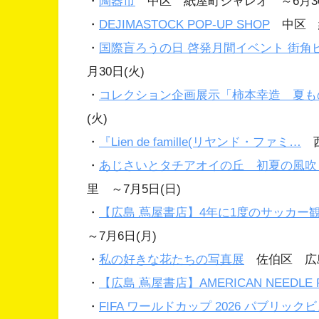
・
陶器市
中区 紙屋町シャレオ ～6月30
・
DEJIMASTOCK POP-UP SHOP
中区 紙
・
国際盲ろうの日 啓発月間イベント 街角
月30日(火)
・
コレクション企画展示「柿本幸造 夏も
(火)
・
『Lien de famille(リヤンド・ファミ…
西
・
あじさいとタチアオイの丘 初夏の風吹
里 ～7月5日(日)
・
【広島 蔦屋書店】4年に1度のサッカー観戦スタイ
～7月6日(月)
・
私の好きな花たちの写真展
佐伯区 広島
・
【広島 蔦屋書店】AMERICAN NEEDLE 
・
FIFA ワールドカップ 2026 パブリッ