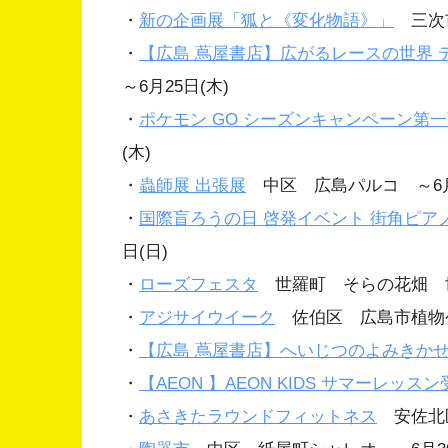
・
新の企画展「狐と《変化物語》」
三次市
・
【広島 蔦屋書店】広がるレースの世界 デ
～6月25日(木)
・
ポケモン GO シーズンキャンペーン第
(木)
・
蟲師展 出張展
中区 広島パルコ ～6月2
・
国際盲ろうの日 啓発イベント 街角ピア
日(日)
・
ローズフェスタ
世羅町 そらの花畑 世
・
アジサイウイーク
佐伯区 広島市植物公園
・
【広島 蔦屋書店】へいじつのよみきかせ
・
【AEON 】AEON KIDS サマーレッス
・
あさきたラウンドフィットネス
安佐北区