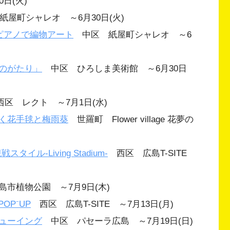
日(火)
屋町シャレオ ～6月30日(火)
ピアノで編物アート
中区 紙屋町シャレオ ～6
のがたり」
中区 ひろしま美術館 ～6月30日
区 レクト ～7月1日(水)
く花手毬と梅雨葵
世羅町 Flower village 花夢の
ル-Living Stadium-
西区 広島T-SITE
市植物公園 ～7月9日(木)
POP⁻UP
西区 広島T-SITE ～7月13日(月)
クビューイング
中区 パセーラ広島 ～7月19日(日)