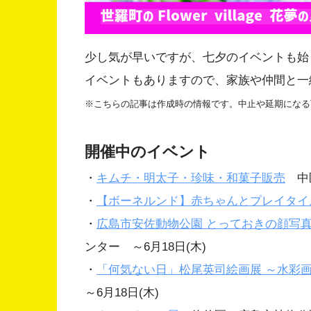
少し気が早いですが、七夕のイベントも始
イベントもありますので、家族や仲間と一
※こちらの記事は作成時の情報です。中止や延期になる
開催中のイベント
・
キムチ・明太子・珍味・和菓子販売
中区
・
【ボーネルンド】赤ちゃんとプレイタイ
・
広島市安佐動物公園 とっておきの顔写
ンター ～6月18日(木)
・
「何気ない日」松尾英司絵画展 ～水彩
～6月18日(木)