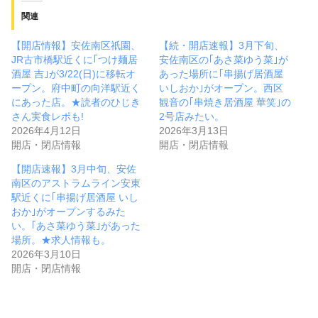
関連
【開店情報】安佐南区祇園、
【続・開店速報】3月下旬、
JR古市橋駅近くに｢つけ麺居
安佐南区の｢あさ菜ゆう菜｣が
酒屋 吉｣が3/22(日)に移転オ
あった場所に｢串揚げ居酒屋
ープン。府中町の向洋駅近く
いしおか｣がオープン。西区
にあった店。★読者のひじき
観音の｢串焼き居酒屋 華笑｣の
さん実食レポも!
2号店みたい。
2026年4月12日
2026年3月13日
開店・閉店情報
開店・閉店情報
【開店速報】3月中旬、安佐
南区のアストラムライン安東
駅近くに｢串揚げ居酒屋 いし
おか｣がオープンするみた
い。｢あさ菜ゆう菜｣があった
場所。★求人情報も。
2026年3月10日
開店・閉店情報