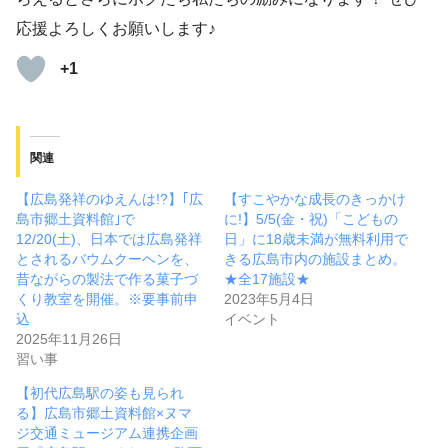
応援よろしくお願いします♪
+1
関連
【広島発祥のゆえんは!?】｢広
【すこやかな成長のきっかけ
島市郷土資料館｣で
に!】5/5(金・祝)「こどもの
12/20(土)、日本では広島発祥
日」に18歳未満が無料利用で
とされるバウムクーヘンを、
きる広島市内の施設まとめ。
昔ながらの製法で作る菓子づ
★全17施設★
くり教室を開催。※要事前申
2023年5月4日
込
イベント
2025年11月26日
習い事
【初代広島駅の姿も見られ
る】広島市郷土資料館×ヌマ
ジ交通ミュージアム連携企画