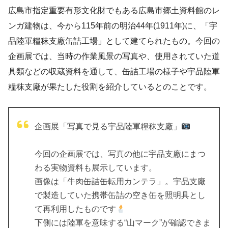
広島市指定重要有形文化財でもある広島市郷土資料館のレ
ンガ建物は、今から115年前の明治44年(1911年)に、「宇
品陸軍糧秣支廠缶詰工場」として建てられたもの。今回の
企画展では、当時の作業風景の写真や、使用されていた道
具類などの収蔵資料を通して、缶詰工場の様子や宇品陸軍
糧秣支廠が果たした役割を紹介しているとのことです。
企画展「写真で見る宇品陸軍糧秣支廠」
今回の企画展では、写真の他に宇品支廠にまつ
わる実物資料も展示しています。
画像は「牛肉缶詰缶転用カンテラ」。宇品支廠
で製造していた携帯缶詰の空き缶を照明具とし
て再利用したものです
下側には陸軍を意味する“山マーク”が確認できま