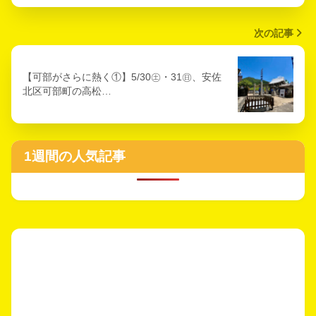
次の記事
【可部がさらに熱く①】5/30㊏・31㊐、安佐
北区可部町の高松…
1週間の人気記事