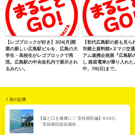
【レゴブロックが好き】3/24(月)開
【初代広島駅の姿も見ら
業の新しい広島駅ビルを、広島の大
市郷土資料館×ヌマジ交
学生・高校生がレゴブロックで再
アム連携企画展『広島駅
現。広島駅の中央改札内で展示され
し 路面電車が乗り入れた
るみたい。
中。7/6(日)まで。
前の記事
【歯と口を健康に♡ 安佐南区編】6/14㊐、
「安佐南区総合福祉…