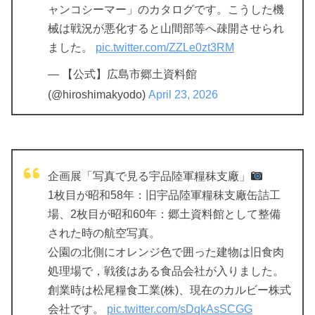
ャンコシーマー」のカタログです。こうした機
械は戦況が悪化すると山間部等へ疎開させられ
ました。
pic.twitter.com/ZZLe0zt3RM
— 【公式】広島市郷土資料館
(@hiroshimakyodo)
April 23, 2026
企画展「写真で見る宇品陸軍糧秣支廠」
1枚目が昭和58年：旧宇品陸軍糧秣支廠缶詰工
場、2枚目が昭和60年：郷土資料館として整備
された時の航空写真。
公園の北側にオレンジ色で囲った建物は旧食肉
処理場で，戦後はある食品会社が入りました。
創業時は松尾糧食工業(株)、現在のカルビー株式
会社です。
pic.twitter.com/sDqkAsSCGG