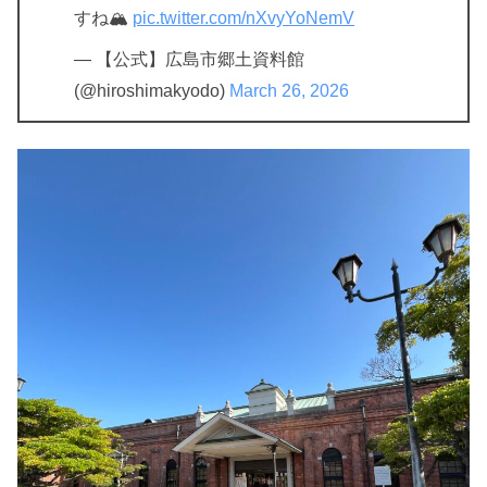
すね🏔
pic.twitter.com/nXvyYoNemV
— 【公式】広島市郷土資料館
(@hiroshimakyodo)
March 26, 2026