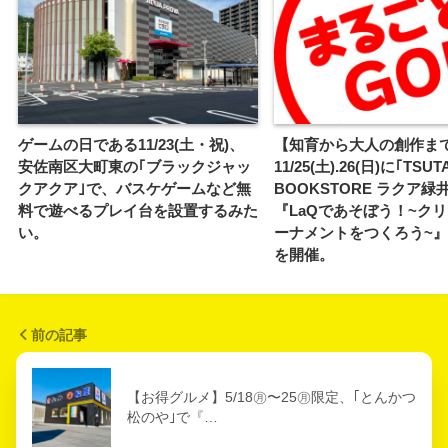
ゲームの日である11/23(土・祝)、
【知育から大人の創作ま
安佐南区大町東の｢ブラックジャッ
11/25(土).26(日)に｢TSUT
クアクア｣で、バスケゲームなど無
BOOKSTORE ラクア緑
料で遊べるプレイ台を設置するみた
『LaQであそぼう！~ク
い。
ーナメントをつくろう~
を開催。
前の記事
【お得グルメ】5/18㊊〜25㊊限定、｢とんかつ
松のや｣で『…