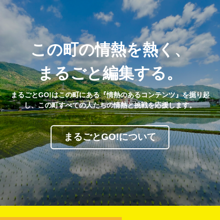
この町の情熱を熱く、
まるごと編集する。
まるごとGO!はこの町にある『情熱のあるコンテンツ』を掘り起
し、この町すべての人たちの情熱と挑戦を応援します。
まるごとGO!について