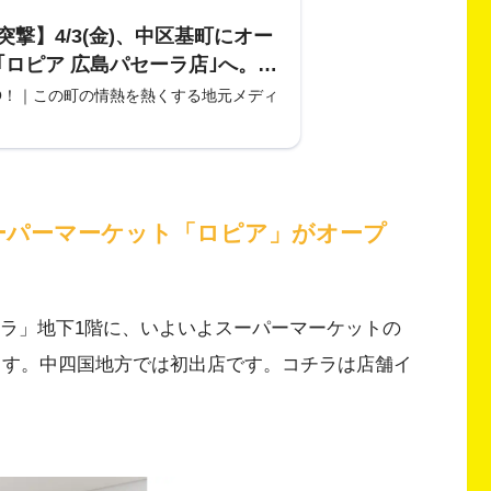
突撃】4/3(金)、中区基町にオー
｢ロピア 広島パセーラ店｣へ。ま
テーマパークな店だった。★ロ
O！｜この町の情熱を熱くする地元メディ
緊急独占インタビューも実現!?
ーパーマーケット「ロピア」がオープ
パセーラ」地下1階に、いよいよスーパーマーケットの
ます。中四国地方では初出店です。コチラは店舗イ