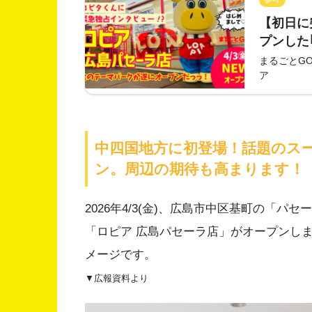
【初日に
プンした
さに食の
まるごとG
ア
ピタくん
中四国地方に初登場！話題のス
ン。周辺の期待も高まります！
2026年4/3(金)、広島市中区基町の「
「ロピア 広島パセーラ店」がオープンし
メージです。
▼広報資料より