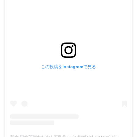
この投稿をInstagramで見る
和食 田舎茶屋わたや | 広島ランチ(@official_wataya)がシェアした投稿