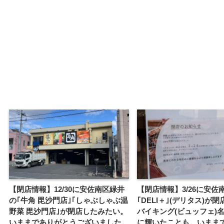
【閉店情報】12/30に安佐南区緑井
【閉店情報】3/26に安佐
の｢牛角 毘沙門店｣｢しゃぶしゃぶ温
｢DELI＋｣(デリタス)が
野菜 毘沙門店｣が閉店したみたい。
バイキング(ビュッフェ)
いままでありがとうございました。
に輝いたことも。いまま