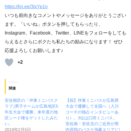
https://lin.ee/3IxYp1
n
いつも前向きなコメントやメッセージをありがとうござい
ます。「いいね」ボタンを押してもらったり、
Instagram、Facebook、Twitter、LINEをフォローをしても
らえるとさらにボクたち私たちの励みになります！ ぜひ
応援よろしくお願いします♪
+2
関連
安佐南区の「伴東ミニバスク
【祝】伴東ミニバスが広島県
ラブ｣男子チームが広島地区5
大会で優勝して全国へ（入川
年生大会で優勝。来年度の地
コーチの独占インタビューあ
区シード権をゲットしたみた
り）。3位は口田ミニバス。
い。
安佐南・安佐北のご近所が県
2019年2月5日
内屈指のバスケ強豪エリアに!