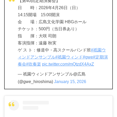
【第40回定期演奏会】
日 時：2026年4月26日（日）
14:15開場 15:00開演
会 場：広島文化学園 HBGホール
チケット：500円（当日券あり）
指 揮：大咲 司朗
客演指揮：遠藤 秋実
ゲ ス ト：修道中・高スクールバンド班
#祇園ウ
ィンドアンサンブル
#祇園ウィンド
#gwe
#定期演
奏会
#吹奏楽
pic.twitter.com/mQtzdX4AxZ
— 祇園ウィンドアンサンブル@広島
(@gwe_hiroshima)
January 15, 2026