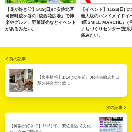
【花が好き♡】5/19(日)に安佐北区
【イベント】11/26(日) 
可部町綾ヶ谷の｢綾西花広場」で神
最大級のハンドメイドイ
楽やグルメ、野菜販売などイベント
4回SMILE MARCHE』
があるみたい。
まちづくりセンター(芝広
催みたい。
前の記事
【火事情報】1/14(水)午前、JR芸備線志和口
駅の待合室で飲…
次の記事
【神楽が好き♡】1/18(日)、安佐北区民文化
センターで開催さ…