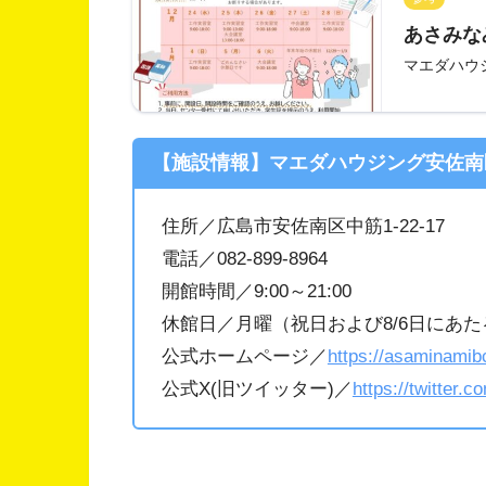
あさみな
マエダハウ
【施設情報】マエダハウジング安佐南
住所／広島市安佐南区中筋1-22-17
電話／082-899-8964
開館時間／9:00～21:00
休館日／月曜（祝日および8/6日にあたる
公式ホームページ／
https://asaminamib
公式X(旧ツイッター)／
https://twitter.