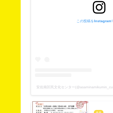
この投稿をInstagra
安佐南区民文化センター(@asaminamikumin_cul
参考