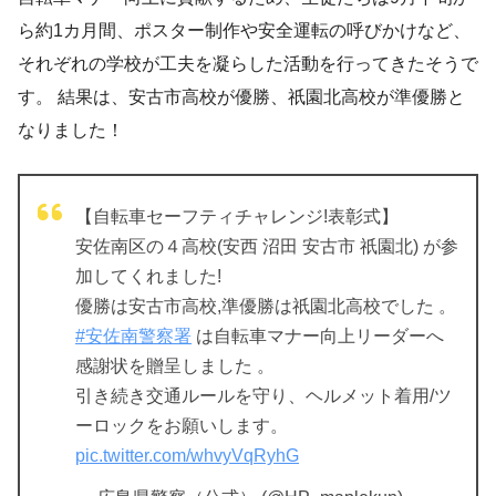
ら約1カ月間、ポスター制作や安全運転の呼びかけなど、
それぞれの学校が工夫を凝らした活動を行ってきたそうで
す。 結果は、安古市高校が優勝、祇園北高校が準優勝と
なりました！
【自転車セーフティチャレンジ!表彰式】
安佐南区の４高校(安西 沼田 安古市 祇園北) が参
加してくれました!
優勝は安古市高校,準優勝は祇園北高校でした 。
#安佐南警察署
は自転車マナー向上リーダーへ
感謝状を贈呈しました 。
引き続き交通ルールを守り、ヘルメット着用/ツ
ーロックをお願いします。
pic.twitter.com/whvyVqRyhG