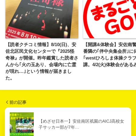
【読者クチコミ情報】8/10(日)、安
【開講&体験会】安佐南
佐北区民文化センターで『2025怪
番隣の｢伴中央集会所｣に
奇禄』が開催。昨年鑑賞した読者さ
｢westひろしま体操クラ
んから｢火の玉あり、会場内に亡霊
講。4/2(火)体験会があ
が現れ…｣という情報が届きまし
た。
前の記事
【めざせ日本一】安佐南区祇園のAICJ高校女
子サッカー部が7年…