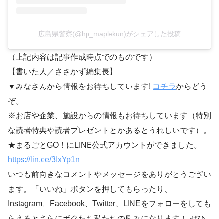
広島県警察(@hp_maplekun)がシェアした投稿
（上記内容は記事作成時点でのものです）
【書いた人／ささかず編集長】
▼みなさんから情報をお待ちしています!
コチラ
からどう
ぞ。
※お店や企業、施設からの情報もお待ちしています（特別
な読者特典や読者プレゼントとかあるとうれしいです）。
★まるごとGO！にLINE公式アカウントができました。
https://lin.ee/3IxYp1
n
いつも前向きなコメントやメッセージをありがとうござい
ます。「いいね」ボタンを押してもらったり、
Instagram、Facebook、Twitter、LINEをフォローをしても
らえるとさらにボクたち私たちの励みになります！ ぜひ