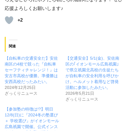
応援よろしくお願いします♪
+2
関連
【自転車の交通安全だ】安佐
【交通安全】5/1(金)、安佐南
南区の4校で競った『自転車
区の｢イオンモール広島祇園｣
セーフティチャレンジ！』は
で県立祇園北高校の生徒たち
安古市高校が優勝。準優勝は
が自転車の安全利用を呼びか
安西高校だったみたい。
け。ヘルメット着用など啓発
2024年12月25日
活動に参加したみたい。
ざっくりニュース
2026年5月21日
ざっくりニュース
【参加塾の特徴は!?】明日
12/8(日)に『2024冬の塾選び
＋ 学校選び』がイオンモール
広島祇園で開催。公式インス