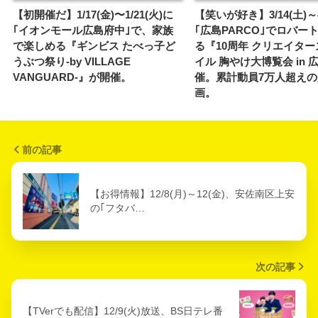
【初開催だ】1/17(金)〜1/21(火)に
【笑いが好き】3/14(土)～4
｢イオンモール広島府中｣で、家族
｢広島PARCO｣でロバー
で楽しめる『ギンビス たべっ子ど
る『10周年 クリエイタ
うぶつ祭り-by VILLAGE
イル 胸やけ大博覧会 in 
VANGUARD-』が開催。
催。累計動員7万人超え
画。
前の記事
【お得情報】12/8(月)～12(金)、安佐南区上安
の｢フタバ…
次の記事
【TVerでも配信】12/9(火)放送、BS日テレ番