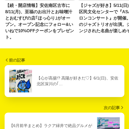
【続・開店情報】安佐南区古市に
【ジャズが好き】5/11(日
8/11(月)、至福のお出汁とお味噌汁
区民文化センターで『ASA
とおむすびの店｢ほっ心り｣がオー
ロンコンサート』が開催
プン。オープン記念にフォロー&い
のジャズトリオが出演。
いねで10%OFFクーポンをプレゼン
ンジされた名曲が楽しめ
ト。
前の記事
【心が高揚!? 高陽が好きだ♡】6/1(日)、安佐
北区深川の｢…
次の記事
【6月前半まとめ】ラクア緑井で絶品グルメが